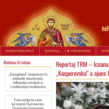
PAGINA PRINCIPALĂ
IERARHUL
PREZENTARE
ISTO
Moldova Ortodoxă
Reportaj TRM – Icoana
„Kasperovska” a ajuns 
„Dezghețul” brejnevist în
treburile bisericești.
Influența română și
credincioșii moldoveni
Frecvenţa la care
lucrează Dumnezeu:
Dragoste-Smerenie