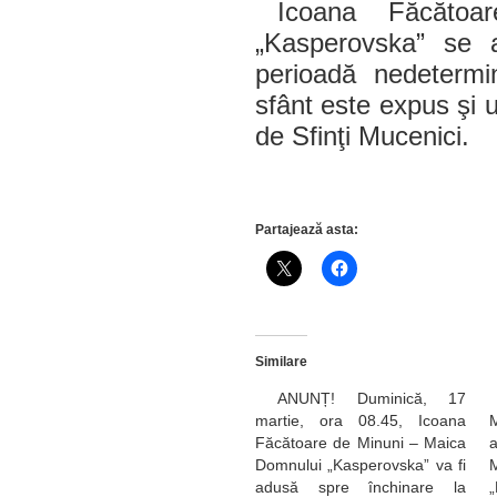
Icoana Făcăto
„Kasperovska” se 
perioadă nedetermi
sfânt este expus şi 
de Sfinţi Mucenici.
Partajează asta:
Similare
ANUNȚ! Duminică, 17
martie, ora 08.45, Icoana
Făcătoare de Minuni – Μaica
Domnului „Kasperovska” va fi
adusă spre închinare la