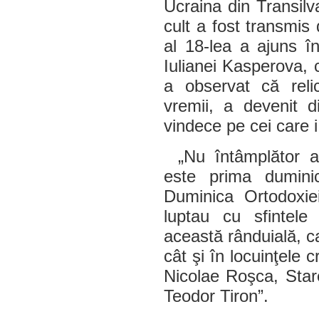
Ucraina din Transilv
cult a fost transmis 
al 18-lea a ajuns î
Iulianei Kasperova, 
a observat că reli
vremii, a devenit d
vindece pe cei care i
„Nu întâmplător a
este prima dumini
Duminica Ortodoxiei
luptau cu sfintele 
această rânduială, ca
cât şi în locuinţele c
Nicolae Roşca, Star
Teodor Tiron”.