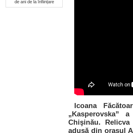
de ani de la înființare
Icoana Făcăto
„Kasperovska” a 
Chişinău. Relicva
adusă din oraşul A