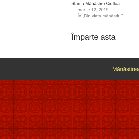
Sfânta Mănăstire Ciuflea
martie 12, 2019
În „Din viața mănăstirii”
Împarte asta
Mănăstirea