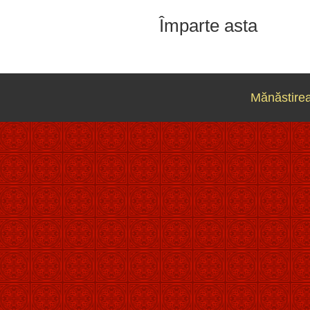
Împarte asta
Mănăstirea