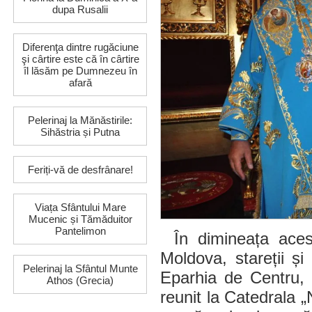
dupa Rusalii
Diferenţa dintre rugăciune
şi cârtire este că în cârtire
îl lăsăm pe Dumnezeu în
afară
Pelerinaj la Mănăstirile:
Sihăstria și Putna
Feriți-vă de desfrânare!
Viața Sfântului Mare
Mucenic și Tămăduitor
Pantelimon
În dimineața acest
Moldova, stareții și
Pelerinaj la Sfântul Munte
Eparhia de Centru, 
Athos (Grecia)
reunit la Catedrala 