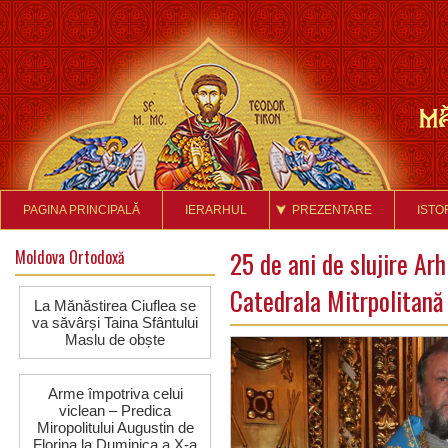
PAGINA PRINCIPALĂ
IERARHUL
PREZENTARE
ISTO
Moldova Ortodoxă
25 de ani de slujire Ar
Catedrala Mitrpolitană
La Mănăstirea Ciuflea se
va săvârși Taina Sfântului
Maslu de obște
Arme împotriva celui
viclean – Predica
Miropolitului Augustin de
Florina la Duminica a X-a