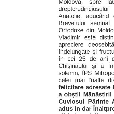
Moldova, spre la
dreptcredinciosulu
Anatolie, aducând o
Brevetului semnat 
Ortodoxe din Moldova
Vladimir este disti
apreciere deosebit
îndelungate şi fruc
în cei 25 de ani de
Chişinăului şi a În
solemn, ÎPS Mitropol
celei mai înalte di
felicitare adresate 
a obștii Mănăstirii
Cuviosul Părinte A
adus în dar Înaltpr