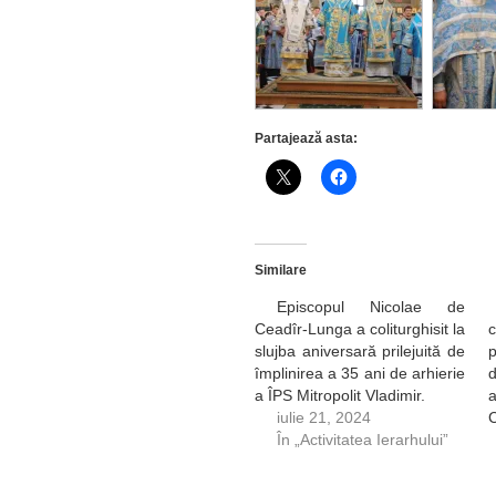
Partajează asta:
Similare
Episcopul Nicolae de
Ceadîr-Lunga a coliturghisit la
slujba aniversară prilejuită de
p
împlinirea a 35 ani de arhierie
d
a ÎPS Mitropolit Vladimir.
iulie 21, 2024
În „Activitatea Ierarhului”