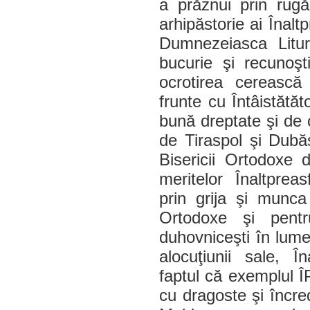
a prăznui prin rugă
arhipăstorie ai Înaltp
Dumnezeiasca Litur
bucurie şi recunoş
ocrotirea cerească
frunte cu Întâistătăt
bună dreptate şi de c
de Tiraspol şi Dubă
Bisericii Ortodoxe 
meritelor Înaltpreas
prin grija şi munca 
Ortodoxe şi pentr
duhovniceşti în lume
alocuţiunii sale, În
faptul că exemplul ÎP
cu dragoste şi încre