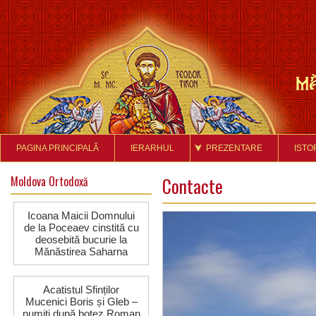
PAGINA PRINCIPALĂ
IERARHUL
PREZENTARE
ISTO
Moldova Ortodoxă
Contacte
Icoana Maicii Domnului
de la Poceaev cinstită cu
deosebită bucurie la
Mănăstirea Saharna
Acatistul Sfinților
Mucenici Boris și Gleb –
numiţi după botez Roman