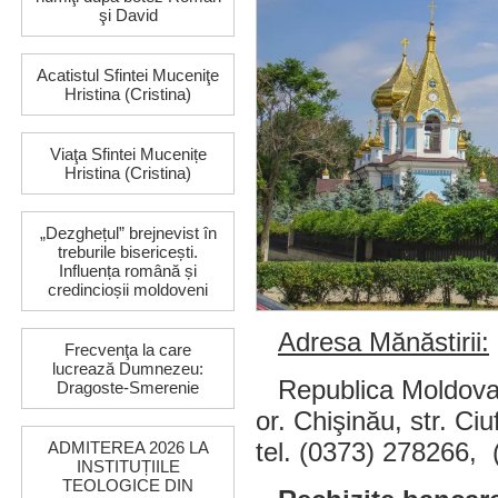
şi David
Acatistul Sfintei Muceniţe
Hristina (Cristina)
Viaţa Sfintei Mucenițe
Hristina (Cristina)
„Dezghețul” brejnevist în
treburile bisericești.
Influența română și
credincioșii moldoveni
Adresa Mănăstirii:
Frecvenţa la care
lucrează Dumnezeu:
Republica Moldova
Dragoste-Smerenie
or. Chişinău, str. Ciu
tel.
(0373) 278266, 
ADMITEREA 2026 LA
INSTITUȚIILE
TEOLOGICE DIN