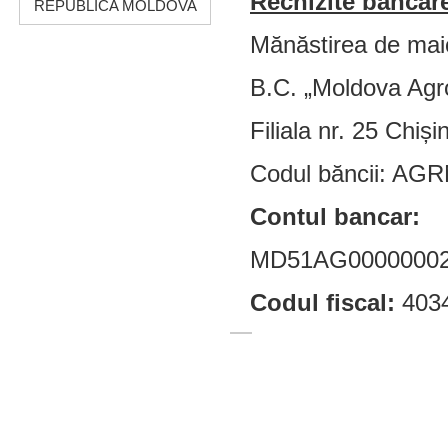
Rechizite bancar
REPUBLICA MOLDOVA
Mănăstirea de maic
B.C. „Moldova Agr
Filiala nr. 25 Chiși
Codul băncii: A
Contul bancar:
MD51AG00000002
Codul fiscal:
403