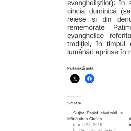
evangheliştilor): în
cincia duminică (s
reiese şi din denu
rememorate Patimil
evanghelice referi
tradiţiei, în timpul 
lumânări aprinse în 
Partajează asta:
Similare
Slujba Pasiei săvârșită la
Mănăstirea Ciuflea
martie 27, 2016
m
În „Din viața mănăstirii”