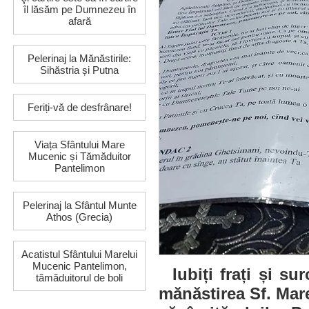
îl lăsăm pe Dumnezeu în
afară
Pelerinaj la Mănăstirile:
Sihăstria și Putna
Feriți-vă de desfrânare!
Viața Sfântului Mare
Mucenic și Tămăduitor
Pantelimon
Pelerinaj la Sfântul Munte
Athos (Grecia)
Acatistul Sfântului Marelui
Mucenic Pantelimon,
Iubiți frați și s
tămăduitorul de boli
mănăstirea Sf. Mare