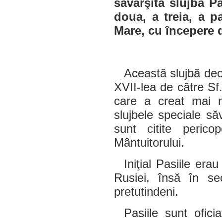
săvârşită slujba Pa
doua, a treia, a p
Mare, cu începere d
Această slujbă deos
XVII-lea de către Sf.
care a creat mai m
slujbele speciale să
sunt citite perico
Mântuitorului.
Iniţial Pasiile era
Rusiei, însă în se
pretutindeni.
Pasiile sunt ofic