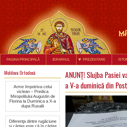
PAGINA PRINCIPALĂ
IERARHUL
PREZENTARE
ISTO
Moldova Ortodoxă
ANUNȚ! Slujba Pasiei va f
a V-a duminică din Pos
Arme împotriva celui
viclean – Predica
Miropolitului Augustin de
Florina la Duminica a X-a
dupa Rusalii
Diferenţa dintre rugăciune
şi cârtire este că în cârtire