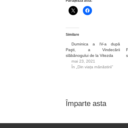
Partajează asta:
Similare
Duminica a IV-a după
Paşti, a Vindecării
slăbănogului de la Vitezda
s
mai 23, 2021
În „Din viața mănăstirii”
Împarte asta