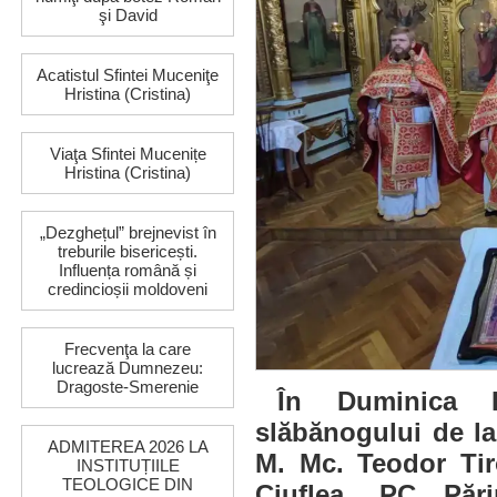
şi David
Acatistul Sfintei Muceniţe
Hristina (Cristina)
Viaţa Sfintei Mucenițe
Hristina (Cristina)
„Dezghețul” brejnevist în
treburile bisericești.
Influența română și
credincioșii moldoveni
Frecvenţa la care
lucrează Dumnezeu:
Dragoste-Smerenie
În Duminica I
slăbănogului de la
ADMITEREA 2026 LA
M. Mc. Teodor Tir
INSTITUȚIILE
TEOLOGICE DIN
Ciuflea, PC Pări