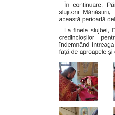
În continuare, Pă
slujitorii Mănăstiri
această perioadă del
La finele slujbei,
credincioșilor pen
îndemnând întreaga s
față de aproapele și 