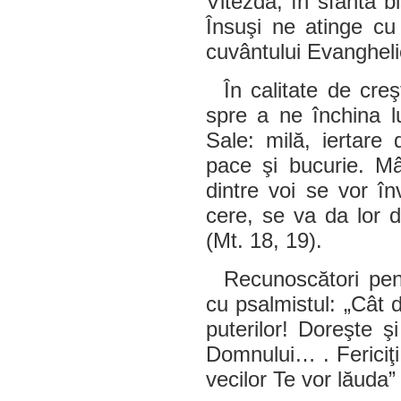
Vitezdă, în sfânta b
Însuşi ne atinge cu
cuvântului Evanghelie
În calitate de cre
spre a ne închina l
Sale: milă, iertare 
pace şi bucurie. Mâ
dintre voi se vor în
cere, se va da lor d
(Mt. 18, 19).
Recunoscători pen
cu psalmistul: „Cât 
puterilor! Doreşte ş
Domnului… . Fericiţi 
vecilor Te vor lăuda”