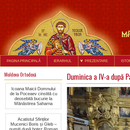
PAGINA PRINCIPALĂ
IERARHUL
PREZENTARE
ISTO
Moldova Ortodoxă
Duminica a IV-a după Pa
Icoana Maicii Domnului
de la Poceaev cinstită cu
deosebită bucurie la
Mănăstirea Saharna
Acatistul Sfinților
Mucenici Boris și Gleb –
numiţi după botez Roman