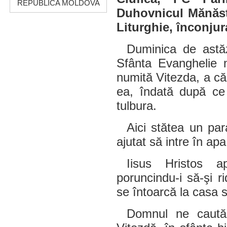
REPUBLICA MOLDOVA
Duhovnicul Mănăsti
Liturghie, înconjur
Duminica de astă
Sfânta Evanghelie 
numită Vitezda, a că
ea, îndată după ce
tulbura.
Aici stătea un par
ajutat să intre în ap
Iisus Hristos a
poruncindu-i să-şi ri
se întoarcă la casa 
Domnul ne caută 