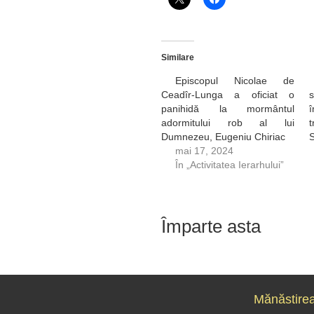
Similare
Episcopul Nicolae de
Ceadîr-Lunga a oficiat o
s
panihidă la mormântul
î
adormitului rob al lui
t
Dumnezeu, Eugeniu Chiriac
S
mai 17, 2024
În „Activitatea Ierarhului”
Împarte asta
Mănăstirea