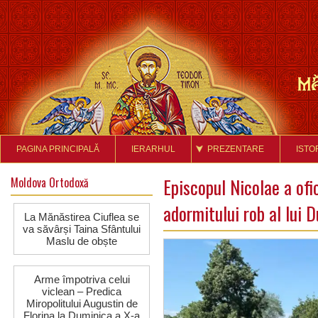
PAGINA PRINCIPALĂ
IERARHUL
PREZENTARE
ISTO
Moldova Ortodoxă
Episcopul Nicolae a ofi
adormitului rob al lui 
La Mănăstirea Ciuflea se
va săvârși Taina Sfântului
Maslu de obște
Arme împotriva celui
viclean – Predica
Miropolitului Augustin de
Florina la Duminica a X-a