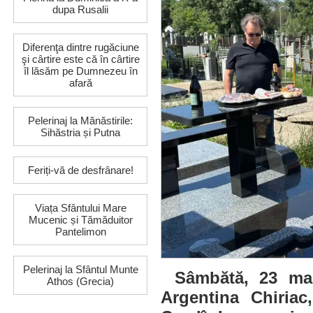
dupa Rusalii
Diferenţa dintre rugăciune
şi cârtire este că în cârtire
îl lăsăm pe Dumnezeu în
afară
Pelerinaj la Mănăstirile:
Sihăstria și Putna
Feriți-vă de desfrânare!
Viața Sfântului Mare
Mucenic și Tămăduitor
Pantelimon
Pelerinaj la Sfântul Munte
Sâmbătă, 23 mai
Athos (Grecia)
Argentina Chiriac