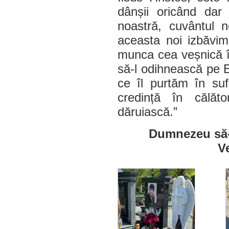
dânșii oricând dar
noastră, cuvântul n
aceasta noi izbăvim
munca cea veșnică î
să-l odihnească pe Eu
ce îl purtăm în sufl
credință în călă
dăruiască.”
Dumnezeu să-l
V