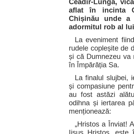
Ceadîr-Lunga, vica
aflat în incinta 
Chișinău unde a o
adormitul rob al l
La eveniment fiind 
rudele copleșite de d
și că Dumnezeu va r
în Împărăția Sa.
La finalul slujbei,
și compasiune pentru
au fost astăzi alăt
odihna și iertarea p
menționează:
„Hristos a Înviat!
Iisus Hristos, este 