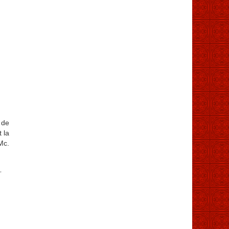
 de
t la
Mc.
”