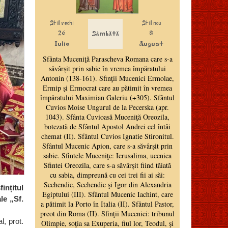
ințitul
le „Sf.
l, prot.