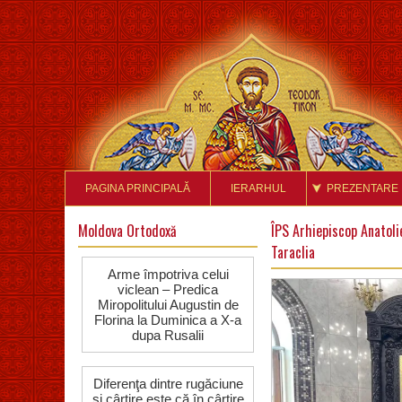
PAGINA PRINCIPALĂ
IERARHUL
PREZENTARE
Moldova Ortodoxă
ÎPS Arhiepiscop Anatolie
Taraclia
Arme împotriva celui
viclean – Predica
Miropolitului Augustin de
Florina la Duminica a X-a
dupa Rusalii
Diferenţa dintre rugăciune
şi cârtire este că în cârtire