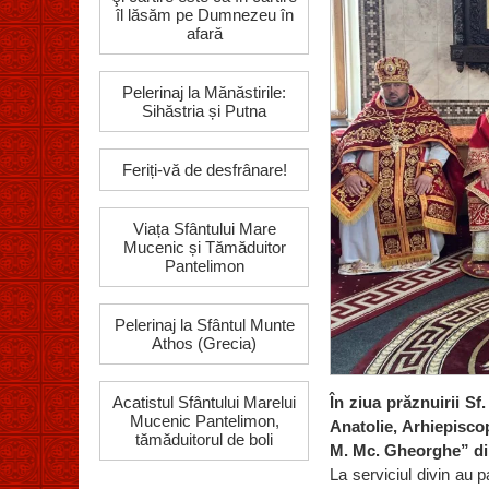
îl lăsăm pe Dumnezeu în
afară
Pelerinaj la Mănăstirile:
Sihăstria și Putna
Feriți-vă de desfrânare!
Viața Sfântului Mare
Mucenic și Tămăduitor
Pantelimon
Pelerinaj la Sfântul Munte
Athos (Grecia)
Acatistul Sfântului Marelui
În ziua prăznuirii Sf
Mucenic Pantelimon,
Anatolie, Arhiepisco
tămăduitorul de boli
M. Mc. Gheorghe” din
La serviciul divin au p