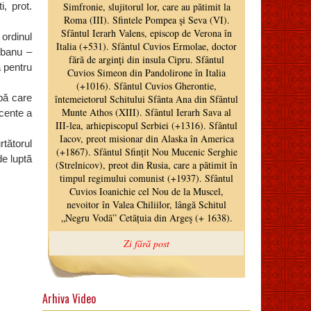
i, prot.
 ordinul
ebanu –
 pentru
upă care
ecente a
tătorul
de luptă
Arhiva Video