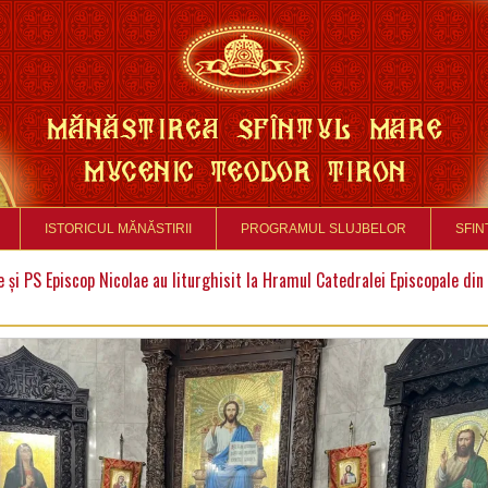
ISTORICUL MĂNĂSTIRII
PROGRAMUL SLUJBELOR
SFIN
 și PS Episcop Nicolae au liturghisit la Hramul Catedralei Episcopale din 