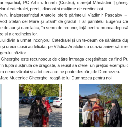
r eparhial, PC Arhim. Irinarh (Costru), starețul Mănăstirii Țigăneșt
arul catedralei, preoți, diaconi și mulțime de credincioși.
ivin, Înaltpreasfințitul Anatolie oferit părintelui Vladimir Pascalov –
evod Ștefan cel Mare și Sfânt” de gradul II iar părintelui Eugeniu C
uce de aur și camilafca, în semn de recunoștință pentru munca depusă
e și a credincioșilor.
ului divin a urmat inconjorul Catedralei și un te-deum de sănătate d
i și credincioșii au felicitat pe Vlădica Anatolie cu ocazia aniversării r
gerului păzitor.
Gheorghe este recunoscut de către întreaga creştinătate ca fiind Pur
prin luptă susţinută de dragoste, a reuşit să ofere, un preţios exemplu 
pra neadevărului și a tot ceea ce ne poate despărți de Dumnezeu.
 Mare Mucenice Gheorghe, roagă-te lui Dumnezeu pentru noi!