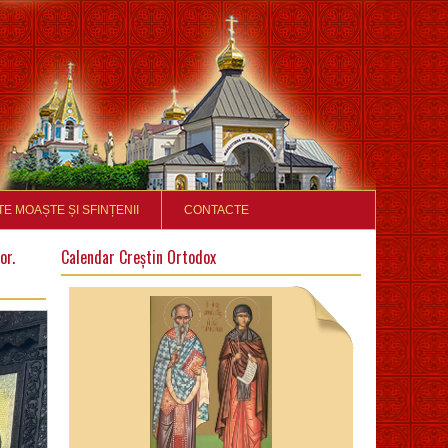
TE MOAȘTE ȘI SFINȚENII
CONTACTE
or.
Calendar Creștin Ortodox