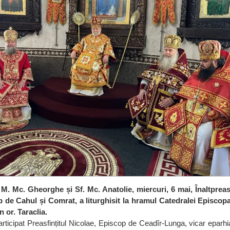
. M. Mc. Gheorghe și Sf. Mc. Anatolie, miercuri, 6 mai, Înaltpreasf
p de Cahul și Comrat, a liturghisit la hramul Catedralei Episcopa
 or. Taraclia.
articipat Preasfințitul Nicolae, Episcop de Ceadîr-Lunga, vicar eparhia