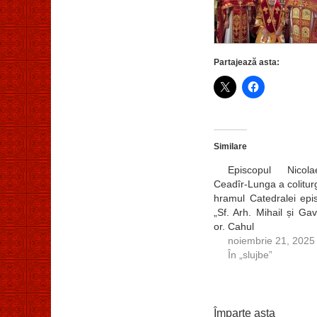
Partajează asta:
Similare
Episcopul Nico
Ceadîr-Lunga a coliturg
hramul Catedralei epi
„Sf. Arh. Mihail și Gavr
or. Cahul
noiembrie 21, 2025
În „slujbe”
Împarte asta