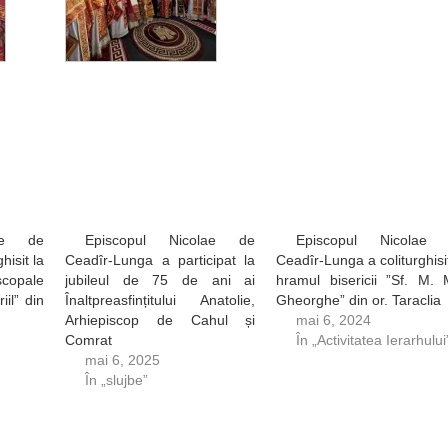
lae de
Episcopul Nicolae de
Episcopul Nicolae
hisit la
Ceadîr-Lunga a participat la
Ceadîr-Lunga a coliturghisi
scopale
jubileul de 75 de ani ai
hramul bisericii ”Sf. M. 
iil” din
Înaltpreasfințitului Anatolie,
Gheorghe” din or. Taraclia
Arhiepiscop de Cahul și
mai 6, 2024
Comrat
În „Activitatea Ierarhului
mai 6, 2025
În „slujbe”