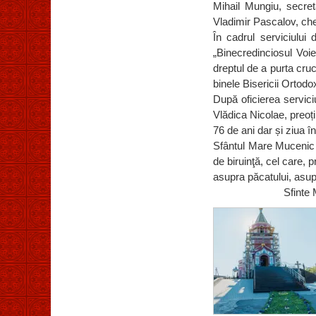
Mihail Mungiu, secreta
Vladimir Pascalov, chel
În cadrul serviciului d
„Binecredinciosul Voi
dreptul de a purta cr
binele Bisericii Ortodox
După oficierea servici
Vlădica Nicolae, preoți
76 de ani dar și ziua în
Sfântul Mare Mucenic 
de biruinţă, cel care, 
asupra păcatului, asu
Sfinte