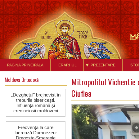
PAGINA PRINCIPALĂ
IERARHUL
PREZENTARE
ISTO
Moldova Ortodoxă
Mitropolitul Vichentie 
Ciuflea
„Dezghețul” brejnevist în
treburile bisericești.
Influența română și
credincioșii moldoveni
Frecvenţa la care
lucrează Dumnezeu:
Dragoste-Smerenie