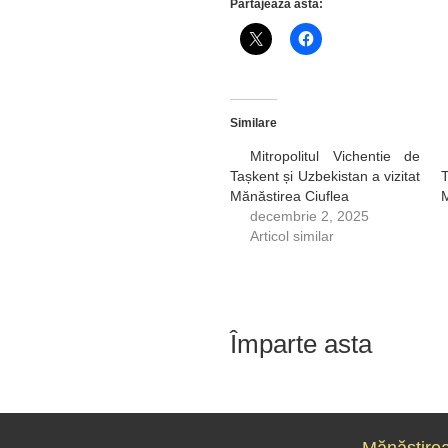
Partajează asta:
Similare
Mitropolitul Vichentie de
Tașkent și Uzbekistan a vizitat
T
Mănăstirea Ciuflea
M
decembrie 2, 2025
Articol similar
Împarte asta