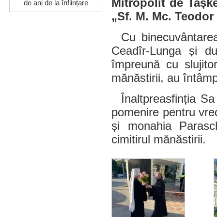
Mitropolit de Tașke
de ani de la înființare
„Sf. M. Mc. Teodor 
Cu binecuvântarea
Ceadîr-Lunga și duh
împreună cu slujitor
mănăstirii, au întâmp
Înaltpreasfinția Sa
pomenire pentru vred
și monahia Parasch
cimitirul mănăstirii.