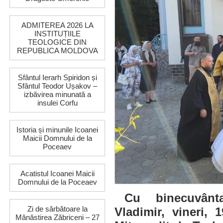
ADMITEREA 2026 LA
INSTITUȚIILE
TEOLOGICE DIN
REPUBLICA MOLDOVA
Sfântul Ierarh Spiridon și
Sfântul Teodor Ușakov –
izbăvirea minunată a
insulei Corfu
Istoria și minunile Icoanei
Maicii Domnului de la
Poceaev
Acatistul Icoanei Maicii
Domnului de la Poceaev
Cu binecuvântar
Zi de sărbătoare la
Vladimir, vineri, 1
Mănăstirea Zăbriceni – 27