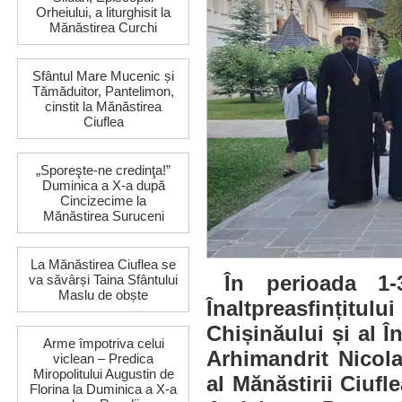
Orheiului, a liturghisit la
Mănăstirea Curchi
Sfântul Mare Mucenic și
Tămăduitor, Pantelimon,
cinstit la Mănăstirea
Ciuflea
„Sporeşte-ne credinţa!”
Duminica a X-a după
Cincizecime la
Mănăstirea Suruceni
La Mănăstirea Ciuflea se
În perioada 1-
va săvârși Taina Sfântului
Maslu de obște
Înaltpreasfințitu
Chișinăului și al Î
Arme împotriva celui
Arhimandrit Nicola
viclean – Predica
Miropolitului Augustin de
al Mănăstirii Ciufl
Florina la Duminica a X-a