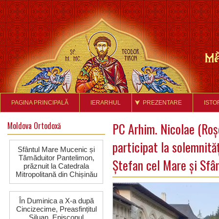
PAGINA PRINCIPALĂ
IERARHUL
PREZENTARE
ISTO
Moldova Ortodoxă
PC Arhim. Nicolae (Roșc
participat la solemnită
Sfântul Mare Mucenic și
Tămăduitor Pantelimon,
Ștefan cel Mare și Sfâ
prăznuit la Catedrala
Mitropolitană din Chișinău
În Duminica a X-a după
Cincizecime, Preasfințitul
Siluan, Episcopul