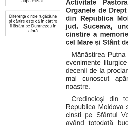
Activitate Pastor
dupa Rusalii
Organele de Drept 
Diferenţa dintre rugăciune
din Republica Mol
şi cârtire este că în cârtire
jud. Suceava, und
îl lăsăm pe Dumnezeu în
afară
cinstire a memorie
cel Mare și Sfânt d
Mănăstirea Putna 
evenimente liturgice 
decenii de la procla
mai cunoscut apăr
noastre.
Credincioși din to
Republica Moldova s
cinsti pe Sfântul 
având totodată buc