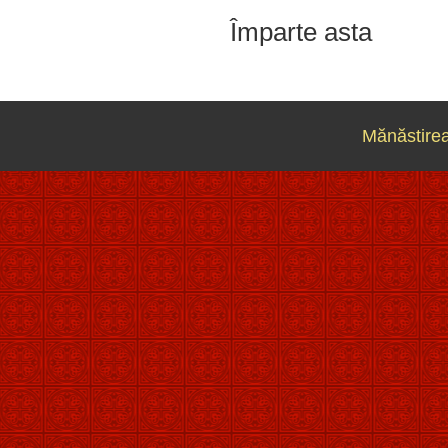
Împarte asta
Mănăstirea