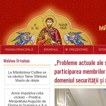
PAGINA PRINCIPALĂ
IERARHUL
PREZENTARE
ISTO
Moldova Ortodoxă
„Probleme actuale ale 
participarea membrilor 
La Mănăstirea Ciuflea se
va săvârși Taina Sfântului
domeniul securităţii şi 
Maslu de obște
Arme împotriva celui
viclean – Predica
Miropolitului Augustin de
Florina la Duminica a X-a