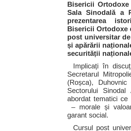
Bisericii Ortodoxe
Sala Sinodală a R
prezentarea istor
Bisericii Ortodoxe
post universitar de
și apărării naționa
securității național
Implicați în disc
Secretarul Mitropol
(Roșca), Duhovnic a
Sectorului Sinodal
abordat tematici ce c
– morale și valoare
garant social.
Cursul post univer