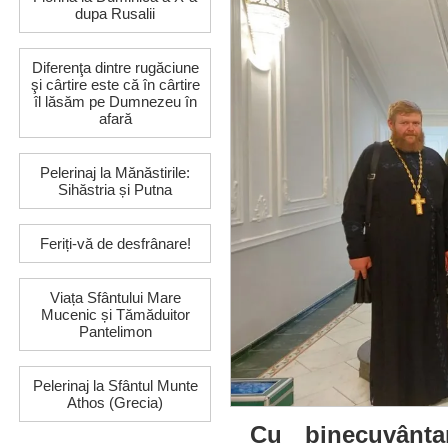
dupa Rusalii
Diferenţa dintre rugăciune
şi cârtire este că în cârtire
îl lăsăm pe Dumnezeu în
afară
Pelerinaj la Mănăstirile:
Sihăstria și Putna
Feriți-vă de desfrânare!
Viața Sfântului Mare
Mucenic și Tămăduitor
Pantelimon
Pelerinaj la Sfântul Munte
Athos (Grecia)
Cu binecuvântar