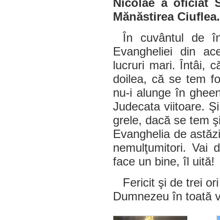
Nicolae a oficiat 
Mănăstirea Ciuflea.
În cuvântul de în
Evangheliei din ac
lucruri mari. Întâi, c
doilea, că se tem f
nu-i alunge în gheen
Judecata viitoare. Şi
grele, dacă se tem şi 
Evanghelia de astăzi
nemulţumitori. Vai
face un bine, îl uită!
Fericit şi de trei o
Dumnezeu în toată vr