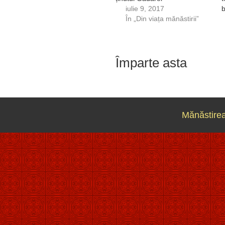
iulie 9, 2017
b
În „Din viața mănăstirii”
Împarte asta
Mănăstirea