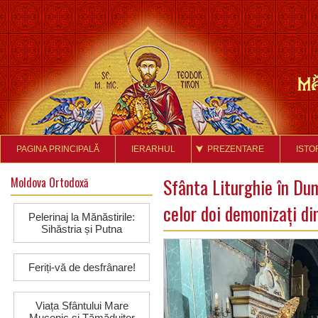
PAGINA PRINCIPALĂ
IERARHUL
PREZENTARE
ISTO
Moldova Ortodoxă
Sfânta Liturghie în Du
celor doi demonizați di
Pelerinaj la Mănăstirile:
Sihăstria și Putna
Feriți-vă de desfrânare!
Viața Sfântului Mare
Mucenic și Tămăduitor