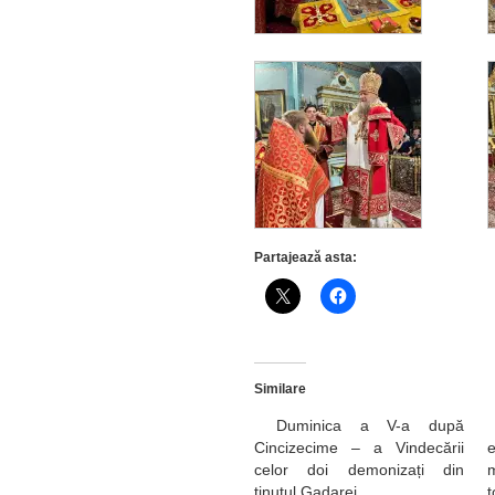
Partajează asta:
Similare
Duminica a V-a după
Cincizecime – a Vindecării
celor doi demonizați din
ținutul Gadarei