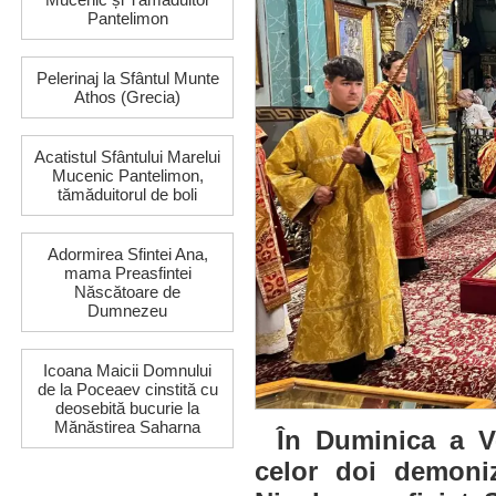
Pantelimon
Pelerinaj la Sfântul Munte
Athos (Grecia)
Acatistul Sfântului Marelui
Mucenic Pantelimon,
tămăduitorul de boli
Adormirea Sfintei Ana,
mama Preasfintei
Născătoare de
Dumnezeu
Icoana Maicii Domnului
de la Poceaev cinstită cu
deosebită bucurie la
Mănăstirea Saharna
În Duminica a V
celor doi demoniz