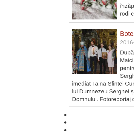
înzăp
rodi 
Bote
2016-
După 
Maici
pentr
Sergh
imediat Taina Sfintei Cun
lui Dumnezeu Serghei și V
Domnului. Fotoreportaj 