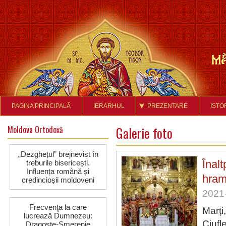
PAGINA PRINCIPALĂ
IERARHUL
PREZENTARE
ISTO
Moldova Ortodoxă
Galerie foto
„Dezghețul” brejnevist în
Înalt
treburile bisericești.
Influența română și
hram
credincioșii moldoveni
2021-
Frecvenţa la care
Marți
lucrează Dumnezeu:
Ciufl
Dragoste-Smerenie