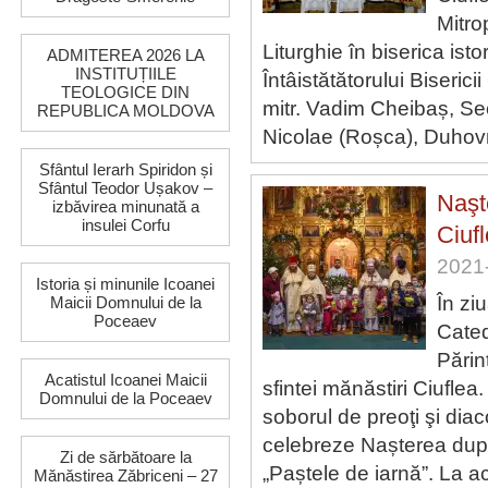
Mitro
Liturghie în biserica is
ADMITEREA 2026 LA
INSTITUȚIILE
Întâistătătorului Biserici
TEOLOGICE DIN
mitr. Vadim Cheibaș, Sec
REPUBLICA MOLDOVA
Nicolae (Roșca), Duhovni
Sfântul Ierarh Spiridon și
Sfântul Teodor Ușakov –
Naşt
izbăvirea minunată a
insulei Corfu
Ciuf
2021-
Istoria și minunile Icoanei
În zi
Maicii Domnului de la
Poceaev
Cated
Părin
Acatistul Icoanei Maicii
sfintei mănăstiri Ciufle
Domnului de la Poceaev
soborul de preoţi şi diaco
celebreze Nașterea după
Zi de sărbătoare la
„Paștele de iarnă”. La 
Mănăstirea Zăbriceni – 27