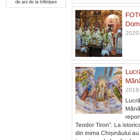
de ani de la înființare
FOTO 
Domn
2020-
Lucră
Mănă
2019-
Lucrăr
Mănăs
repor
Teodor Tiron”. La istori
din inima Chișinăului a