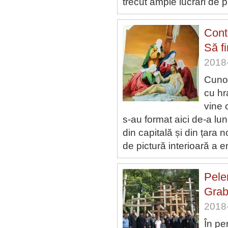
trecut ample lucrări de p
Conti
Să f
2018-
Cunos
cu hr
vine c
s-au format aici de-a lung
din capitală și din țara 
de pictură interioară a 
Pele
Grab
2018-
În pe