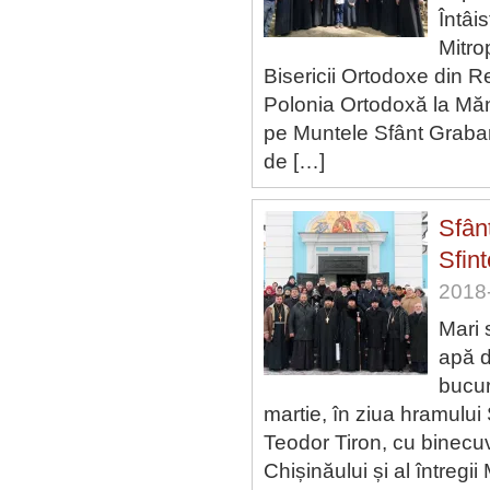
Întâi
Mitrop
Bisericii Ortodoxe din R
Polonia Ortodoxă la Mănă
pe Muntele Sfânt Grabar
de […]
Sfân
Sfint
2018-
Mari s
apă d
bucur
martie, în ziua hramului
Teodor Tiron, cu binecuvâ
Chișinăului și al întreg