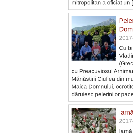
mitropolitan a oficiat un
Pele
Domn
2017-
Cu bi
Vladi
(Grec
cu Preacuviosul Arhiman
Mănăstirii Ciuflea din 
Maica Domnului, ocrotitoa
dăruiesc pelerinilor pac
Iarnă
2017-
Iarnă